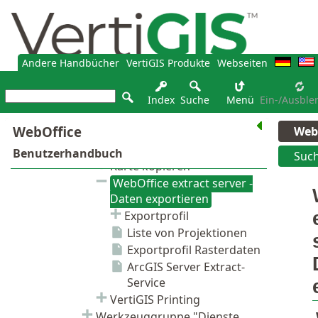
Andere Handbücher
VertiGIS Produkte
Webseiten
Index
Suche
Menü
Ein-/Ausble
Web
Suc