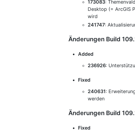
173083
: Themenvald
Desktop (= ArcGIS P
wird
241747
: Aktualisier
Änderungen Build 109.
Added
236926
: Unterstüt
Fixed
240631
: Erweiterun
werden
Änderungen Build 109.
Fixed