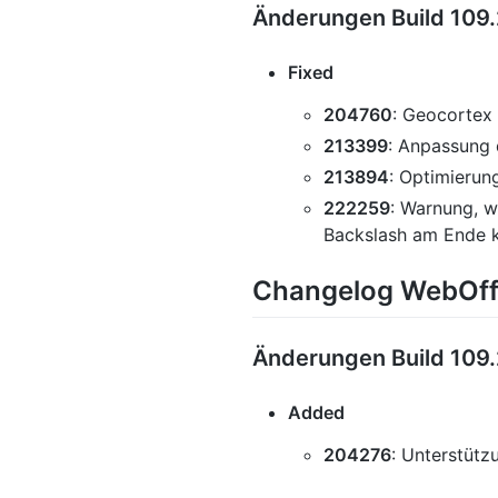
Änderungen Build 109.
Fixed
204760
: Geocortex
213399
: Anpassung 
213894
: Optimieru
222259
: Warnung, w
Backslash am Ende k
Changelog WebOffi
Änderungen Build 109.
Added
204276
: Unterstüt