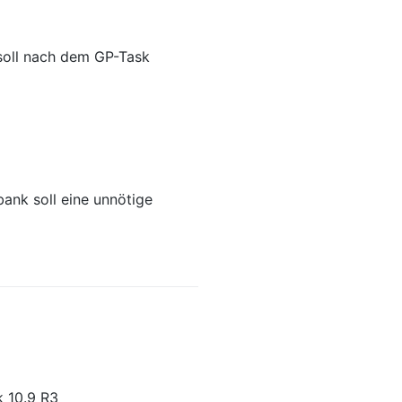
 soll nach dem GP-Task
nk soll eine unnötige
k 10.9 R3