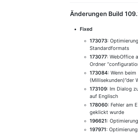
Änderungen Build 109.
Fixed
173073
: Optimierun
Standardformats
173077
: WebOffice 
Ordner “configurati
173084
: Wenn beim
(Millisekunden)”der 
173109
: Im Dialog z
auf Englisch
178060
: Fehler am 
geklickt wurde
196621
: Optimierun
197971
: Optimierun