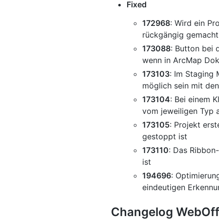
Fixed
172968
: Wird ein Pr
rückgängig gemacht,
173088
: Button bei
wenn in ArcMap Dok
173103
: Im Staging
möglich sein mit den
173104
: Bei einem 
vom jeweiligen Typ 
173105
: Projekt er
gestoppt ist
173110
: Das Ribbon-
ist
194696
: Optimierun
eindeutigen Erkennun
Changelog WebOffi