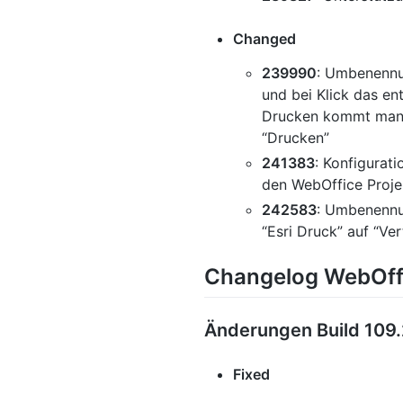
Changed
239990
: Umbenennun
und bei Klick das e
Drucken kommt man z
“Drucken”
241383
: Konfigurat
den WebOffice Proje
242583
: Umbenennu
“Esri Druck” auf “Ve
Changelog WebOffi
Änderungen Build 109.
Fixed