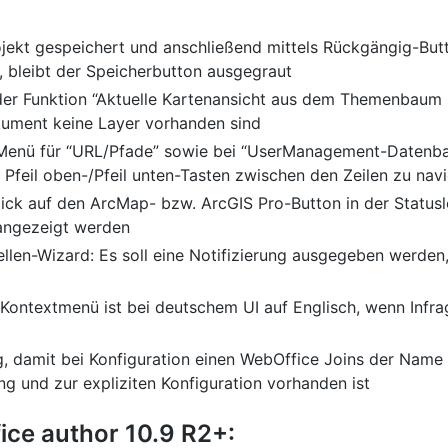
ojekt gespeichert und anschließend mittels Rückgängig-Butt
 bleibt der Speicherbutton ausgegraut
 der Funktion “Aktuelle Kartenansicht aus dem Themenbaum
ument keine Layer vorhanden sind
 Menü für “URL/Pfade” sowie bei “UserManagement-Datenban
 Pfeil oben-/Pfeil unten-Tasten zwischen den Zeilen zu nav
Klick auf den ArcMap- bzw. ArcGIS Pro-Button in der Status
angezeigt werden
stellen-Wizard: Es soll eine Notifizierung ausgegeben werd
Kontextmenü ist bei deutschem UI auf Englisch, wenn Infragi
g, damit bei Konfiguration einen WebOffice Joins der Name
g und zur expliziten Konfiguration vorhanden ist
ce author 10.9 R2+: