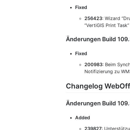
Fixed
256423
: Wizard “Dr
“VertiGIS Print Tas
Änderungen Build 109.
Fixed
200983
: Beim Sync
Notifizierung zu W
Changelog WebOffi
Änderungen Build 109.
Added
239827
: Unterstütz