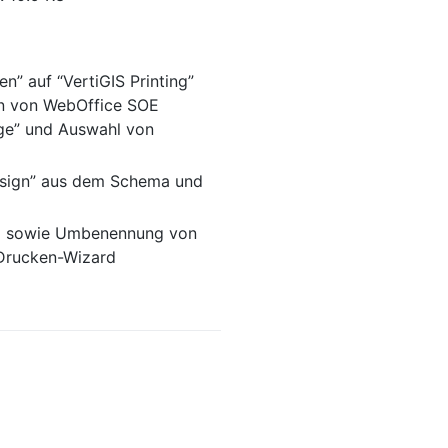
” auf “VertiGIS Printing”
on von WebOffice SOE
ge” und Auswahl von
“Assign” aus dem Schema und
ard sowie Umbenennung von
 Drucken-Wizard