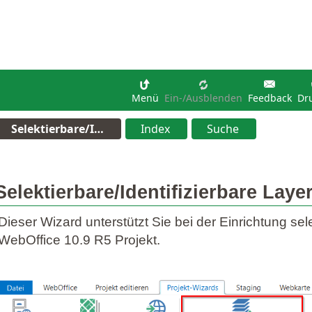
Menü
Ein-/Ausblenden
Feedback
Dr
Selektierbare/I…
Index
Suche