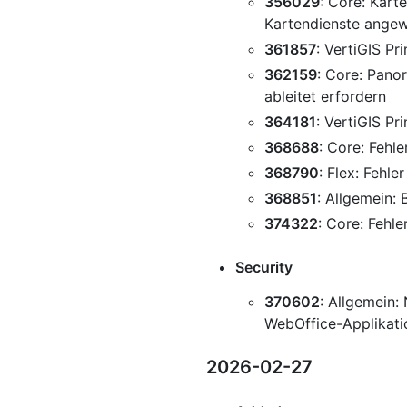
356029
: Core: Kart
Kartendienste ange
361857
: VertiGIS Pr
362159
: Core: Pano
ableitet erfordern
364181
: VertiGIS Pr
368688
: Core: Fehl
368790
: Flex: Fehle
368851
: Allgemein:
374322
: Core: Fehl
Security
370602
: Allgemein:
WebOffice-Applikati
2026-02-27