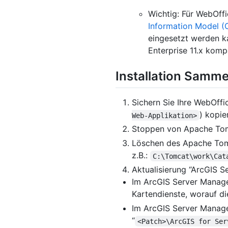
Wichtig: Für WebOffi
Information Model (
eingesetzt werden ka
Enterprise 11.x komp
Installation Samme
Sichern Sie Ihre WebOff
) kopie
Web-Applikation>
Stoppen von Apache Tom
Löschen des Apache Tomc
z.B.:
C:\Tomcat\work\Cat
Aktualisierung “ArcGIS S
Im ArcGIS Server Manage
Kartendienste, worauf di
Im ArcGIS Server Manage
“
<Patch>\ArcGIS for Ser