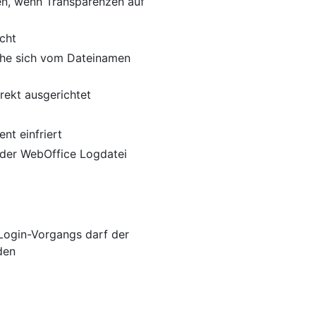
en, wenn Transparenzen auf
icht
lche sich vom Dateinamen
rrekt ausgerichtet
ent einfriert
 der WebOffice Logdatei
 Login-Vorgangs darf der
den