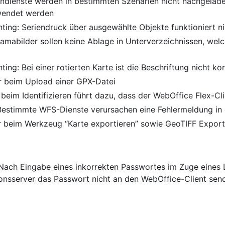
endienste werden in bestimmten Szenarien nicht nachgelad
wendet werden
inting: Seriendruck über ausgewählte Objekte funktioniert n
ramabilder sollen keine Ablage in Unterverzeichnissen, we
inting: Bei einer rotierten Karte ist die Beschriftung nicht ko
er beim Upload einer GPX-Datei
r beim Identifizieren führt dazu, dass der WebOffice Flex-Cli
 Bestimmte WFS-Dienste verursachen eine Fehlermeldung in
er beim Werkzeug “Karte exportieren” sowie GeoTIFF Export
 Nach Eingabe eines inkorrekten Passwortes im Zuge eines
onsserver das Passwort nicht an den WebOffice-Client sen