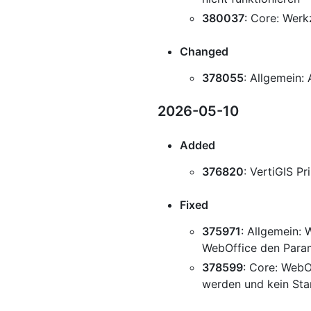
380037
: Core: Werk
Changed
378055
: Allgemein:
2026-05-10
Added
376820
: VertiGIS Pr
Fixed
375971
: Allgemein:
WebOffice den Param
378599
: Core: WebO
werden und kein Stan