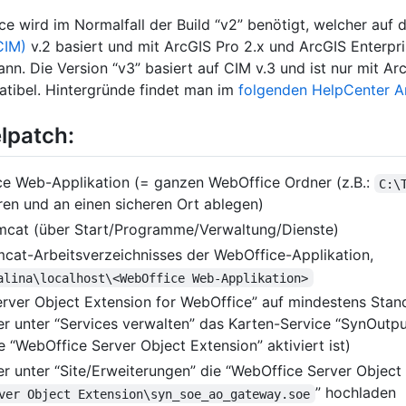
ce wird im Normalfall der Build “v2” benötigt, welcher auf
CIM)
v.2 basiert und mit ArcGIS Pro 2.x und ArcGIS Enterpri
nn. Die Version “v3” basiert auf CIM v.3 und ist nur mit Ar
atibel. Hintergründe findet man im
folgenden HelpCenter Ar
lpatch:
ice Web-Applikation (= ganzen WebOffice Ordner (z.B.:
C:\
ren und an einen sicheren Ort ablegen)
cat (über Start/Programme/Verwaltung/Dienste)
at-Arbeitsverzeichnisses der WebOffice-Applikation,
alina\localhost\<WebOffice Web-Applikation>
erver Object Extension for WebOffice” auf mindestens Stan
r unter “Services verwalten” das Karten-Service “SynOutpu
e “WebOffice Server Object Extension” aktiviert ist)
r unter “Site/Erweiterungen” die “WebOffice Server Object
” hochladen
ver Object Extension\syn_soe_ao_gateway.soe