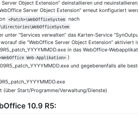
Server Object Extension” deinstallieren und neuinstallieren,
WebOffice Server Object Extension” erneut konfiguriert we
von
nach
<Patch>\WebOfficeSystem
r\directories\WebOfficeSystem
r unter “Services verwalten” das Karten-Service “SynOutpu
 worauf die “WebOffice Server Object Extension” aktiviert i
09R5_patch_YYYYMMDD.exe in das WebOffice-Webapplikati
)
<WebOffice Web-Applikation>
109R5_patch_YYYYMMDD.exe und gegebenenfalls alle best
109R5_patch_YYYYMMDD.exe
t (über Start/Programme/Verwaltung/Dienste)
Office 10.9 R5: