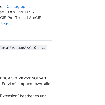
 dem
Cartographic
se 10.8.x und 10.9.x
cGIS Pro 3.x und ArcGIS
tikel
.
Tomcat\webapps\<WebOffice 
d:
109.5.0.202511201543
tService” stoppen (bzw. alle
 Extension” bearbeiten und