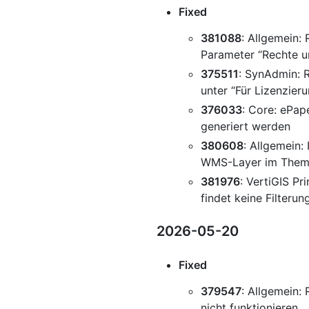
Fixed
381088
: Allgemein:
Parameter “Rechte un
375511
: SynAdmin: 
unter “Für Lizenzieru
376033
: Core: ePap
generiert werden
380608
: Allgemein
WMS-Layer im Theme
381976
: VertiGIS Pr
findet keine Filterun
2026-05-20
Fixed
379547
: Allgemein:
nicht funktionieren