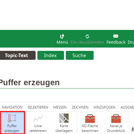
Menü
Ein-/Ausblenden
Feedback
Dr
Topic-Text
Index
Suche